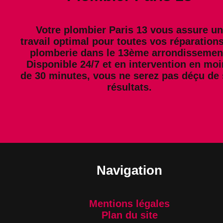
Votre plombier Paris 13 vous assure un
travail optimal pour toutes vos réparation
plomberie dans le 13ème arrondissemen
Disponible 24/7 et en intervention en mo
de 30 minutes, vous ne serez pas déçu de
résultats.
Navigation
Mentions légales
Plan du site